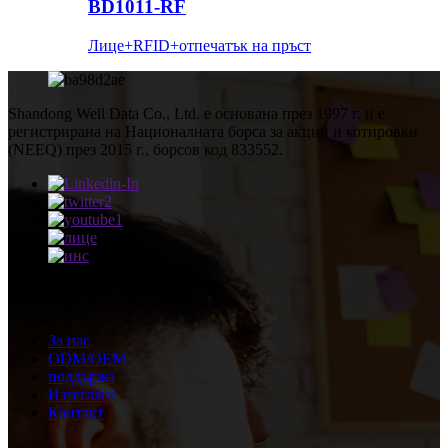
BD1011-RF
Лице+RFID+отпечатък на пръст
Shandong Well Data Co., Ltd. е основана през 1997 г. и е
регистрирана на Националната борса за акции и котировки
(NEEQ) през 2015 г., борсов код 833552.
Меню
За нас
ODM/OEM
поддържа
Изтегляне
Контакт