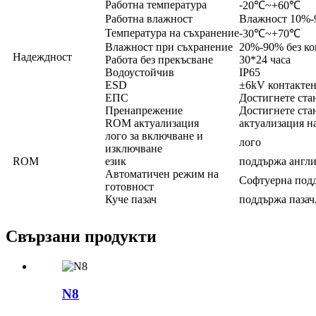
Работна температура
⁃20℃~+60℃
Работна влажност
Влажност 10%-9
Температура на съхранение
⁃30℃~+70℃
Влажност при съхранение
20%-90% без ко
Надеждност
Работа без прекъсване
30*24 часа
Водоустойчив
IP65
ESD
±6kV контактен
ЕПС
Достигнете ста
Пренапрежение
Достигнете ста
ROM актуализация
актуализация н
лого за включване и
лого
изключване
ROM
език
поддържа англ
Автоматичен режим на
Софтуерна под
готовност
Куче пазач
поддържа пазач
Свързани продукти
N8