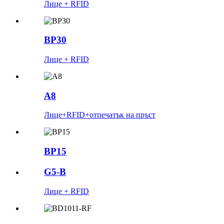
Лице + RFID
BP30
Лице + RFID
A8
Лице+RFID+отпечатък на пръст
BP15
G5-B
Лице + RFID