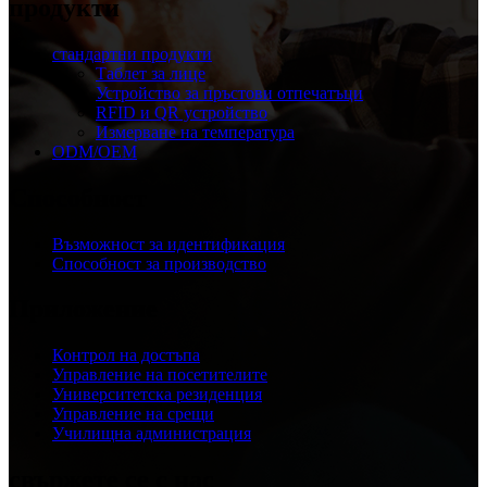
продукти
стандартни продукти
Таблет за лице
Устройство за пръстови отпечатъци
RFID и QR устройство
Измерване на температура
ODM/OEM
Способност
Възможност за идентификация
Способност за производство
Приложение
Контрол на достъпа
Управление на посетителите
Университетска резиденция
Управление на срещи
Училищна администрация
свържете се с нас