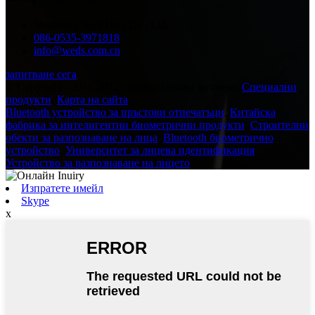
Shandong Well Data Co., Ltd.
086-0535-3971818
info@weds.com.cn
запитване сега
© Copyright - 2011-2021 : Всички права запазени.
Специални
продукти
,
Карта на сайта
Bluetooth устройство за пръстови отпечатъци
,
Китайска
фабрика за интелигентни биометрични продукти
,
Строителни
обекти за разпознаване на лица
,
Bluetooth биометрично
устройство
,
Университет за лицева идентификация
,
Устройство за разпознаване на лицето
,
Изпратете имейл
Skype
x