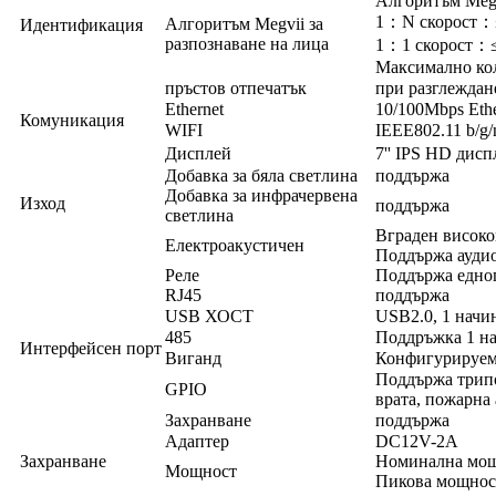
Алгоритъм Megv
1：N скорост：
Алгоритъм Megvii за
Идентификация
разпознаване на лица
1：1 скорост：
Максимално кол
пръстов отпечатък
при разглеждан
Ethernet
10/100Mbps Ethe
Комуникация
WIFI
IEEE802.11 b/
Дисплей
7'' IPS HD дис
Добавка за бяла светлина
поддържа
Добавка за инфрачервена
Изход
поддържа
светлина
Вграден висок
Електроакустичен
Поддържа ауди
Реле
Поддържа едн
RJ45
поддържа
USB ХОСТ
USB2.0, 1 начи
485
Поддръжка 1 н
Интерфейсен порт
Виганд
Конфигурируем 
Поддържа трипо
GPIO
врата, пожарна
Захранване
поддържа
Адаптер
DC12V-2A
Захранване
Номинална мощ
Мощност
Пикова мощнос