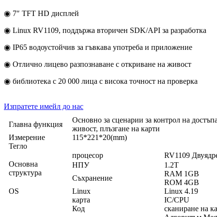
◉ 7″ TFT HD дисплей
◉ Linux RV1109, поддържа вторичен SDK/API за разработка
◉ IP65 водоустойчив за гъвкава употреба и приложение
◉ Отлично лицево разпознаване с откриване на живост
◉ библиотека с 20 000 лица с висока точност на проверка
Изпратете имейл до нас
Основно за сценарии за контрол на достъпа
Главна функция
живост, плъзгане на карти
Измерение
115*221*20(mm)
Тегло
процесор
RV1109 Двуяд
Основна
НПУ
1.2T
структура
RAM 1GB
Съхранение
ROM 4GB
OS
Linux
Linux 4.19
карта
IC/CPU
Код
сканиране на к