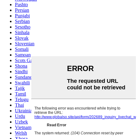
Pashto
Persian
Punjabi
Serbian
Sesotho
Sinhala
Slovak
Slovenian
Somali
Samoan
Scots Gaelic
Shona
Sindhi
Sundanese
Swahili
Tajik
Tamil
Telugu
Thai
Ukrainian
Urdu
Uzbek
Vietnamese
Welsh
Xhosa