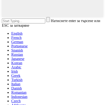
Натиснете enter за търсене или
ESC за затваряне
English
French
German
Portuguese
Spanish
Russian
Japanese
Korean
Arabic
Irish
Greek
Turkish
Italian
Danish
Romanian
Indonesian
Czech