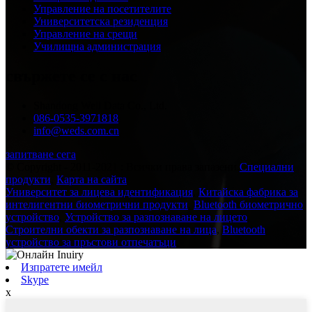
Управление на посетителите
Университетска резиденция
Управление на срещи
Училищна администрация
свържете се с нас
Shandong Well Data Co., Ltd.
086-0535-3971818
info@weds.com.cn
запитване сега
© Copyright - 2011-2021 : Всички права запазени.
Специални
продукти
,
Карта на сайта
Университет за лицева идентификация
,
Китайска фабрика за
интелигентни биометрични продукти
,
Bluetooth биометрично
устройство
,
Устройство за разпознаване на лицето
,
Строителни обекти за разпознаване на лица
,
Bluetooth
устройство за пръстови отпечатъци
,
Изпратете имейл
Skype
x