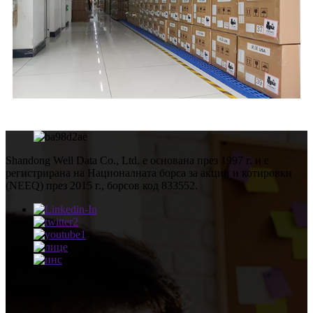
Shandong Well Data Co., Ltd. е основана през 1997 г. и е
регистрирана на Националната борса за акции и котировки
(NEEQ) през 2015 г., борсов код 833552.
Меню