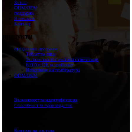
За нас
ODM/OEM
поддържа
Изтегляне
Контакт
продукти
стандартни продукти
Таблет за лице
Устройство за пръстови отпечатъци
RFID и QR устройство
Измерване на температура
ODM/OEM
Способност
Възможност за идентификация
Способност за производство
Приложение
Контрол на достъпа