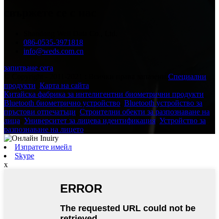
свържете се с нас
Shandong Well Data Co., Ltd.
086-0535-3971818
info@weds.com.cn
запитване сега
© Copyright - 2011-2021 : Всички права запазени.
Специални
продукти
,
Карта на сайта
Китайска фабрика за интелигентни биометрични продукти
,
Bluetooth биометрично устройство
,
Bluetooth устройство за
пръстови отпечатъци
,
Строителни обекти за разпознаване на
лица
,
Университет за лицева идентификация
,
Устройство за
разпознаване на лицето
,
Изпратете имейл
Skype
x