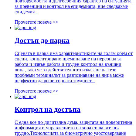
повторяемостта и дългосрочния характер на ситуацията
за превенция и контрол на епидемията, ние следвахме
епидемия...
Прочетете повече >>
Достъп до парка
Сцената в парка има характеристиките на голям обем от
сцени, концентрирано преминаване на персонал за
работа и извън работа и труден контрол на външни
лица, така че за действителното излагане на тези
проблеми терминалът за разпознаване на лица може
перфектно да реши горната трудност...
Прочетете повече >>
Контрол на достъпа
С една все по-дигитална дума, защитата на поверителна
информация и управлението на хора става все по-
трудно.Технологията за биометрично удостоверяване