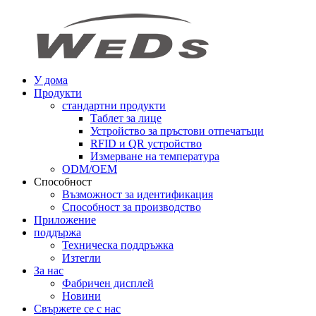
У дома
Продукти
стандартни продукти
Таблет за лице
Устройство за пръстови отпечатъци
RFID и QR устройство
Измерване на температура
ODM/OEM
Способност
Възможност за идентификация
Способност за производство
Приложение
поддържа
Техническа поддръжка
Изтегли
За нас
Фабричен дисплей
Новини
Свържете се с нас