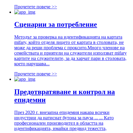
Прочетете повече >>
Сценарии за потребление
Методът за проверка на идентификацията на картата
mifary, който отделя лицето от картата в столовата, не
може да реши проблема с проксито.Много членове на
семействата и приятели на служители използват mifary
картите на служителите, за да харчат пари в столовата,
което нарушава...
Прочетете повече >>
Предотвратяване и контрол на
епидемии
През 2020 г. внезапна епидемия накара всички
индустрии да натиснат бутона за пауза ... ... Като
професионален производител в областта на
идентификацията, имайки предвид тежестта,