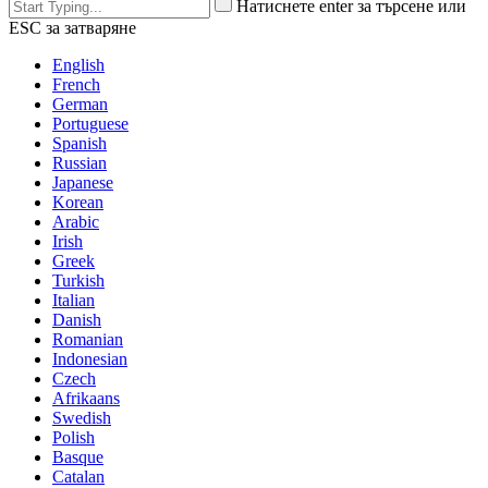
Натиснете enter за търсене или
ESC за затваряне
English
French
German
Portuguese
Spanish
Russian
Japanese
Korean
Arabic
Irish
Greek
Turkish
Italian
Danish
Romanian
Indonesian
Czech
Afrikaans
Swedish
Polish
Basque
Catalan