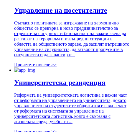
Управление на посетителите
Съгласно политиката за изграждане на хармонично
общество се превърна в ново предизвикателство за
отделите за сигурност и безопасност на важни звена да
реагират на тероризъм и извънредни ситуации в
областта на общественото здраве, да засилят вътрешното
управление на сигурността, да затворят пропуските в
сигурността и да гарантират...
Прочетете повече >>
Университетска резиденция
Реформата на университетската логистика е важна част
от реформата на управлението на университета, докато
управлението на студентските общежития е важна част
от реформата на системата за управление на
университетската логистика, която е свързана с
жизнената среда, учебната ...
Прочетете повече >>