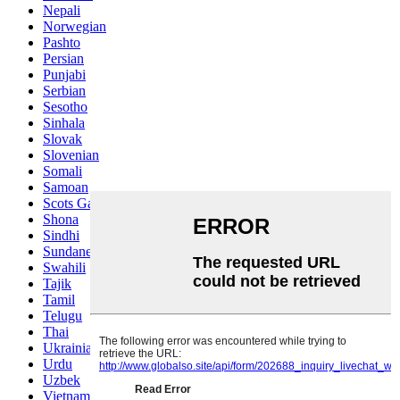
Nepali
Norwegian
Pashto
Persian
Punjabi
Serbian
Sesotho
Sinhala
Slovak
Slovenian
Somali
Samoan
Scots Gaelic
Shona
Sindhi
Sundanese
Swahili
Tajik
Tamil
Telugu
Thai
Ukrainian
Urdu
Uzbek
Vietnamese