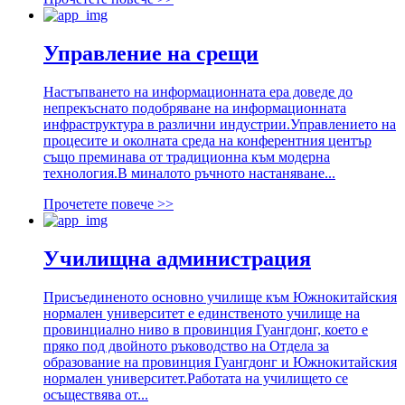
Управление на срещи
Настъпването на информационната ера доведе до
непрекъснато подобряване на информационната
инфраструктура в различни индустрии.Управлението на
процесите и околната среда на конферентния център
също преминава от традиционна към модерна
технология.В миналото ръчното настаняване...
Прочетете повече >>
Училищна администрация
Присъединеното основно училище към Южнокитайския
нормален университет е единственото училище на
провинциално ниво в провинция Гуангдонг, което е
пряко под двойното ръководство на Отдела за
образование на провинция Гуангдонг и Южнокитайския
нормален университет.Работата на училището се
осъществява от...