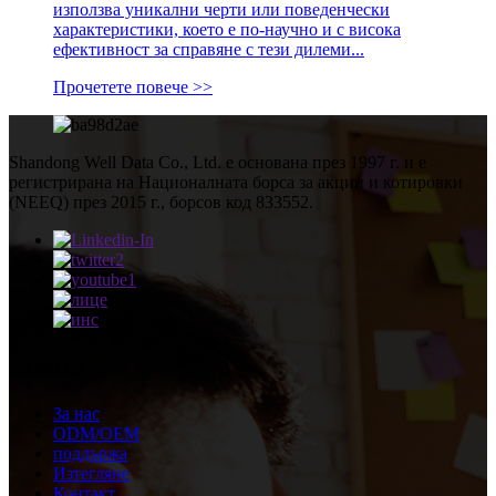
използва уникални черти или поведенчески
характеристики, което е по-научно и с висока
ефективност за справяне с тези дилеми...
Прочетете повече >>
Shandong Well Data Co., Ltd. е основана през 1997 г. и е
регистрирана на Националната борса за акции и котировки
(NEEQ) през 2015 г., борсов код 833552.
Меню
За нас
ODM/OEM
поддържа
Изтегляне
Контакт