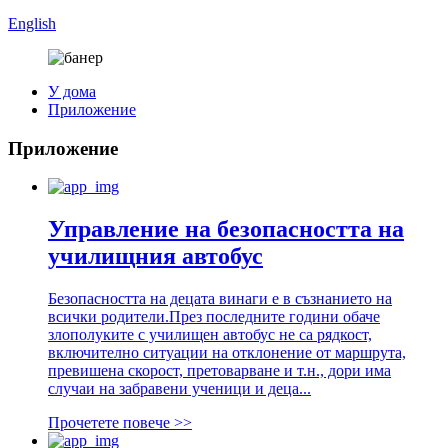
English
У дома
Приложение
Приложение
Управление на безопасността на
училищния автобус
Безопасността на децата винаги е в съзнанието на
всички родители.През последните години обаче
злополуките с училищен автобус не са рядкост,
включително ситуации на отклонение от маршрута,
превишена скорост, претоварване и т.н., дори има
случаи на забравени ученици и деца...
Прочетете повече >>