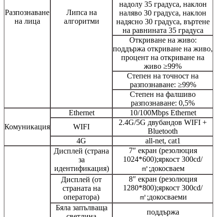
надолу 35 градуса, наклон
Разпознаване
Липса на
наляво 30 градуса, наклон
на лица
алгоритми
надясно 30 градуса, въртене
на равнината 35 градуса
Откриване на живо:
поддържа откриване на живо,
процент на откриване на
живо ≥99%
Степен на точност на
разпознаване: ≥99%
Степен на фалшиво
разпознаване: 0,5%
Ethernet
10/100Mbps Ethernet
2.4G/5G двубандов WIFI +
Комуникация
WIFI
Bluetooth
4G
all-net, cat1
7″ екран (резолюция
Дисплей (страна
1024*600);яркост 300cd/
за
идентификация)
㎡;докосваем
8″ екран (резолюция
Дисплей (от
1280*800);яркост 300cd/
страната на
оператора)
㎡;докосваеми
Бяла запълваща
поддържа
светлина