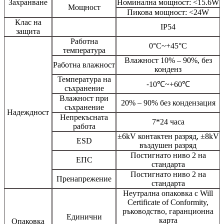
Захранване
Номинална мощност: <15.6W
Мощност
Пикова мощност: <24W
Клас на
IP54
защита
Работна
0°C~+45°C
температура
Влажност 10% – 90%, без
Работна влажност
конденз
Температура на
⁃10℃~+60℃
съхранение
Влажност при
20% – 90% без кондензация
съхранение
Надеждност
Непрекъсната
7*24 часа
работа
±6kV контактен разряд, ±8kV
ESD
въздушен разряд
Постигнато ниво 2 на
ЕПС
стандарта
Постигнато ниво 2 на
Пренапрежение
стандарта
Неутрална опаковка с Will
Certificate of Conformity,
ръководство, гаранционна
Единични
карта
Опаковка