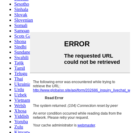
Sesotho
Sinhala
Slovak
Slovenian
Somali
Samoan
Scots Gaelic
Shona
Sindhi
Sundanese
Swahili
Tajik
Tamil
Telugu
Thai
Ukrainian
Urdu
Uzbek
Vietnamese
Welsh
Xhosa
Yiddish
Yoruba
Zulu
Kinyarwanda