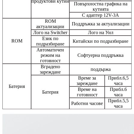
продуктови кутии
Повърхностна графика на
кутията
С адаптер 12V-3A
ROM
Поддръжка за актуализации
актуализации
Лого на Switcher
Лого на Уил
Език по
ROM
Китайски по подразбиране
подразбиране
Автоматичен
режим на
Софтуерна поддръжка
готовност
Вградено
поддържа
зареждане
Време за
Прибл.6,5
зареждане
часа
Батерия
Време на
Прибл.6
Батерия
готовност
часа
Прибл.5,5
Работни часове
часа