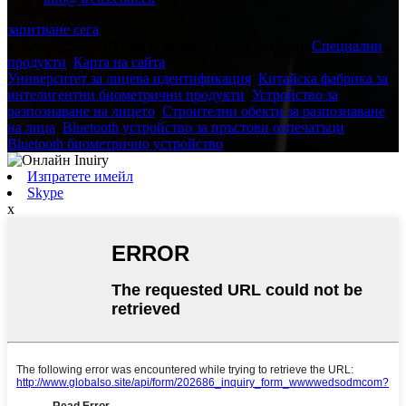
запитване сега
© Copyright - 2011-2021 : Всички права запазени.
Специални
продукти
,
Карта на сайта
Университет за лицева идентификация
,
Китайска фабрика за
интелигентни биометрични продукти
,
Устройство за
разпознаване на лицето
,
Строителни обекти за разпознаване
на лица
,
Bluetooth устройство за пръстови отпечатъци
,
Bluetooth биометрично устройство
,
Изпратете имейл
Skype
x