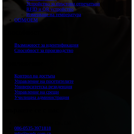
Устройство за пръстови отпечатъци
RFID и QR устройство
Измерване на температура
ODM/OEM
Способност
Възможност за идентификация
Способност за производство
Приложение
Контрол на достъпа
Управление на посетителите
Университетска резиденция
Управление на срещи
Училищна администрация
свържете се с нас
Shandong Well Data Co., Ltd.
086-0535-3971818
info@weds.com.cn