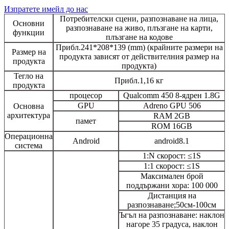
Изпратете имейл до нас
Потребителски сцени, разпознаване на лица,
Основни
разпознаване на живо, плъзгане на карти,
функции
плъзгане на кодове
Прибл.241*208*139 (mm) (крайните размери на
Размер на
продукта зависят от действителния размер на
продукта
продукта)
Тегло на
Прибл.1,16 кг
продукта
процесор
Qualcomm 450 8-ядрен 1.8G
GPU
Adreno GPU 506
Основна
архитектура
RAM 2GB
памет
ROM 16GB
Операционна
Android
android8.1
система
1:N скорост: ≤1S
1:1 скорост: ≤1S
Максимален брой
поддържани хора: 100 000
Дистанция на
разпознаване;50см-100см
Ъгъл на разпознаване: наклон
нагоре 35 градуса, наклон