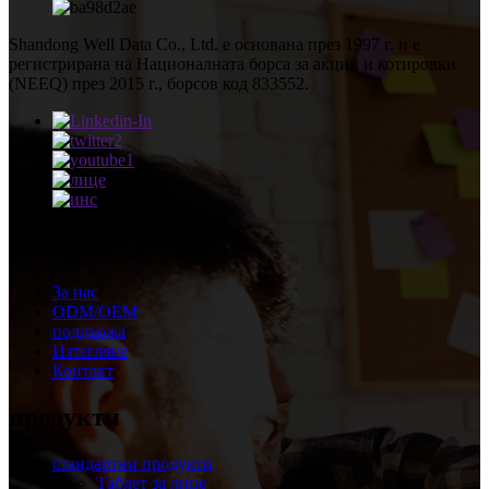
Shandong Well Data Co., Ltd. е основана през 1997 г. и е
регистрирана на Националната борса за акции и котировки
(NEEQ) през 2015 г., борсов код 833552.
Меню
За нас
ODM/OEM
поддържа
Изтегляне
Контакт
продукти
стандартни продукти
Таблет за лице