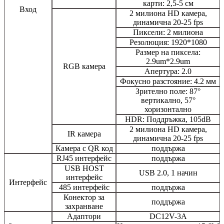
карти: 2,5-5 см
Вход
2 милиона HD камера,
динамична 20-25 fps
Пиксели: 2 милиона
Резолюция: 1920*1080
Размер на пиксела:
2.9um*2.9um
RGB камера
Апертура: 2.0
Фокусно разстояние: 4.2 мм
Зрително поле: 87°
вертикално, 57°
хоризонтално
HDR: Поддръжка, 105dB
2 милиона HD камера,
IR камера
динамична 20-25 fps
Камера с QR код
поддържа
RJ45 интерфейс
поддържа
USB HOST
USB 2.0, 1 начин
интерфейс
Интерфейс
485 интерфейс
поддържа
Конектор за
поддържа
захранване
Адаптори
DC12V-3A