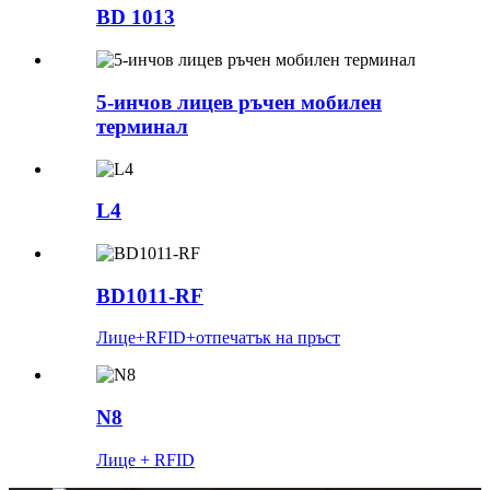
BD 1013
5-инчов лицев ръчен мобилен
терминал
L4
BD1011-RF
Лице+RFID+отпечатък на пръст
N8
Лице + RFID