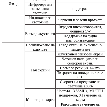
Изход
Инфрачервена
запълваща
поддържа
светлина
Индикатор за
Червени и зелени връхчета
състояние
Вграден високоговорител,
мощност 5W
Електроакустичен
Поддръжка на аудио
възпроизвеждане
Превключване на
Твърд бутон за включване/
ключове
изключване
Двустранен сензорен екран
5-точков капацитивен
сензорен екран.
Време за реакция <48ms.
Тъч скрийн
Твърдост на повърхността >
6H.
Скорост на предаване на
светлина ≥85%
Честота 13.56MHz, M1/CPU
поддръжка, 0.1s четене на
карта
IC четец на карти
Разстояние за четене на