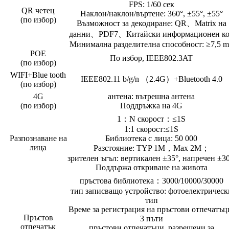
FPS: 1/60 сек
QR четец
Наклон/наклон/въртене: 360°, ±55°, ±55°
(по избор)
Възможност за декодиране: QR、Matrix на
данни、PDF7、Китайски информационен к
Минимална разделителна способност: ≥7,5 m
POE
По избор, IEEE802.3AT
(по избор)
WIFI+Blue tooth
IEEE802.11 b/g/n （2.4G）+Bluetooth 4.0
(по избор)
4G
антена: вътрешна антена
(по избор)
Поддръжка на 4G
1：N скорост：≤1S
1:1 скорост:≤1S
Разпознаване на
Библиотека с лица: 50 000
лица
Разстояние: TYP 1M，Max 2M；
зрителен ъгъл: вертикален ±35°, напречен ±30
Поддържа откриване на живота
пръстова библиотека：3000/10000/30000
тип записващо устройство: фотоелектрическ
тип
Време за регистрация на пръстови отпечатъц
Пръстов
3 пъти
отпечатък
пръстови отпечатъци, разрешени за