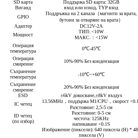
SD карта
Поддържа SD карта: 32GB
Виганд
вход или изход, TYP вход
Поддръжка на 2 канала（магнити за врата,
GPIO
бутони за отваряне на врата）
Адаптер
DC12V-2A
ТИП: <10W
Мощност
МАКС.：<15W
Операция
0℃-45℃
температура
Операция
10%-90% Без кондензация
смирение
Съхранение
-10℃~+60℃
температура
Съхранение
20%-90% Без кондензация
смирение
ESD
±6kV докосване,±8kV въздух
13.56MHz，поддържа M1/CPU，скорост <0.
IC четец
Разстояние: 2,5-5 см
Разстояние: 0-5 см
ID четец
честота: 125KHz
(по избор)
напикаване <0.1S
Изображение (пиксели): 640 пиксела (H) * 4
пиксела (V)