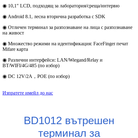
◉ 10,1″ LCD, подходящ за лаборатория/среща/интервю
◉ Android 8.1, лесна вторична разработка с SDK
◉ Отличен терминал за разпознаване на лица с разпознаване
на живост
◉ Множество режими на идентификация: FaceFinger печат
Mifare карта
◉ Различни интерфейси: LAN/Wiegand/Relay и
BT/WIFI/4G/485 (по избор)
◉ DC 12V/2A，POE (по избор)
Изпратете имейл до нас
BD1012 вътрешен
терминал за