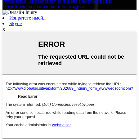
устройство
,
Университет за лицева идентификация
,
Устройство за разпознаване на лицето
,
Изпратете имейл
Skype
x