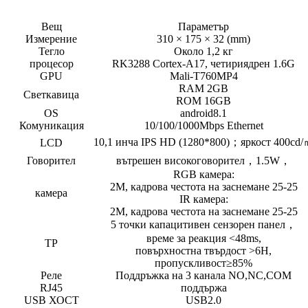
Вещ
Параметър
Измерение
310 × 175 × 32 (mm)
Тегло
Около 1,2 кг
процесор
RK3288 Cortex-A17, четириядрен 1.6G
GPU
Mali-T760MP4
RAM 2GB
Светкавица
ROM 16GB
OS
android8.1
Комуникация
10/100/1000Mbps Ethernet
10,1 инча IPS HD (1280*800)；яркост 400cd
LCD
Говорител
вътрешен високоговорител，1.5W，
RGB камера:
2M, кадрова честота на заснемане 25-25
камера
IR камера:
2M, кадрова честота на заснемане 25-25
5 точки капацитивен сензорен панел，
време за реакция <48ms,
TP
повърхностна твърдост >6H,
пропускливост≥85%
Реле
Поддръжка на 3 канала NO,NC,COM
RJ45
поддържа
USB ХОСТ
USB2.0