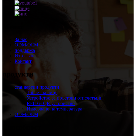
Меню
За нас
ODM/OEM
поддържа
Изтегляне
Контакт
продукти
стандартни продукти
Таблет за лице
Устройство за пръстови отпечатъци
RFID и QR устройство
Измерване на температура
ODM/OEM
Способност