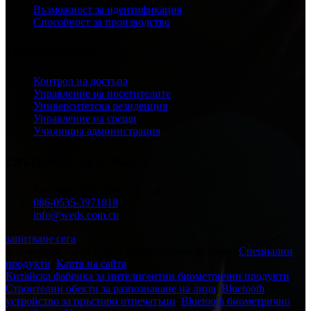
Възможност за идентификация
Способност за производство
Приложение
Контрол на достъпа
Управление на посетителите
Университетска резиденция
Управление на срещи
Училищна администрация
свържете се с нас
Shandong Well Data Co., Ltd.
086-0535-3971818
info@weds.com.cn
запитване сега
© Copyright - 2011-2021 : Всички права запазени.
Специални
продукти
,
Карта на сайта
Китайска фабрика за интелигентни биометрични продукти
,
Строителни обекти за разпознаване на лица
,
Bluetooth
устройство за пръстови отпечатъци
,
Bluetooth биометрично