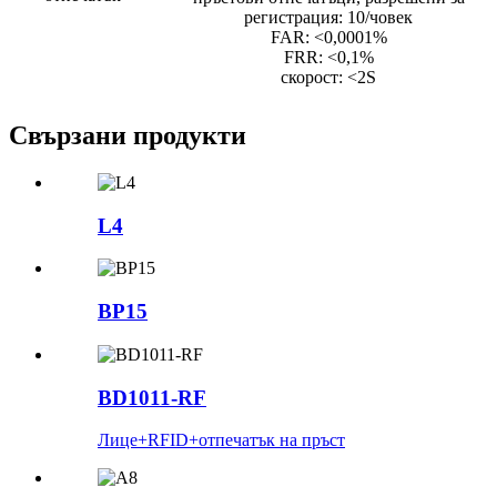
регистрация: 10/човек
FAR: <0,0001%
FRR: <0,1%
скорост: <2S
Свързани продукти
L4
BP15
BD1011-RF
Лице+RFID+отпечатък на пръст