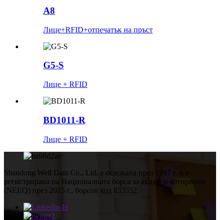
A8
Лице+RFID+отпечатък на пръст
G5-S
Лице + RFID
BD1011-R
Лице + RFID
Shandong Well Data Co., Ltd. е основана през 1997 г. и е
регистрирана на Националната борса за акции и котировки
(NEEQ) през 2015 г., борсов код 833552.